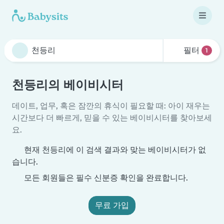
필터
1
천등리의 베이비시터
데이트, 업무, 혹은 잠깐의 휴식이 필요할 때: 아이 재우는
시간보다 더 빠르게, 믿을 수 있는 베이비시터를 찾아보세
요.
현재 천등리에 이 검색 결과와 맞는 베이비시터가 없
습니다.
모든 회원들은 필수 신분증 확인을 완료합니다.
무료 가입