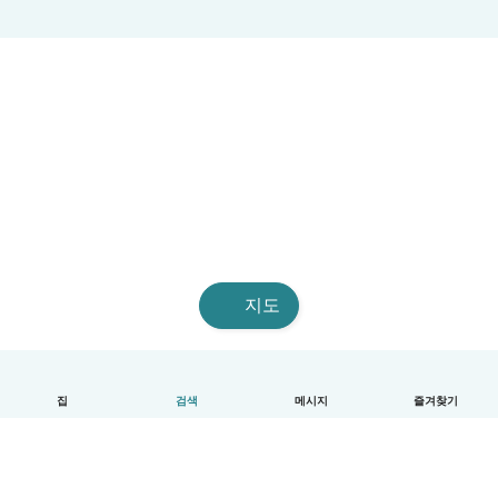
지도
집
검색
메시지
즐겨찾기