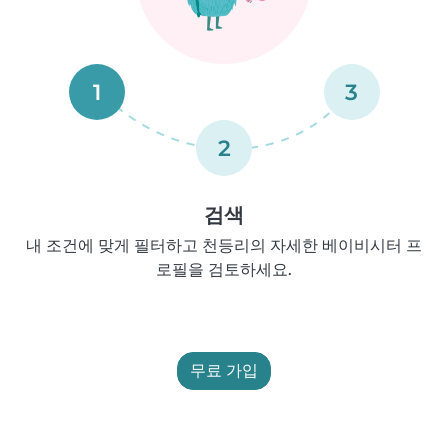
1
3
2
검색
내 조건에 맞게 필터하고 천등리의 자세한 베이비시터 프
로필을 검토하세요.
무료 가입