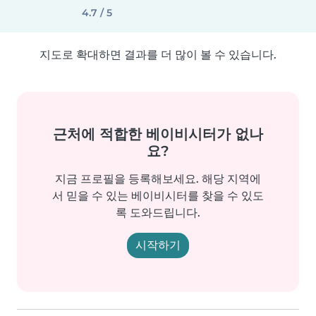
4.7 / 5
지도로 확대하면 결과를 더 많이 볼 수 있습니다.
근처에 적합한 베이비시터가 없나
요?
지금 프로필을 등록해보세요. 해당 지역에
서 믿을 수 있는 베이비시터를 찾을 수 있도
록 도와드립니다.
시작하기