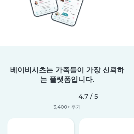
베이비시츠는 가족들이 가장 신뢰하
는 플랫폼입니다.
4.7 / 5
3,400+ 후기