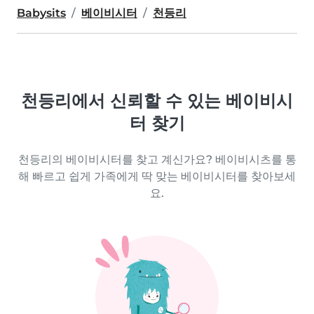
Babysits
베이비시터
천등리
천등리에서 신뢰할 수 있는 베이비시
터 찾기
천등리의 베이비시터를 찾고 계신가요? 베이비시츠를 통
해 빠르고 쉽게 가족에게 딱 맞는 베이비시터를 찾아보세
요.