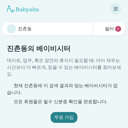
필터
1
진촌동의 베이비시터
데이트, 업무, 혹은 잠깐의 휴식이 필요할 때: 아이 재우는
시간보다 더 빠르게, 믿을 수 있는 베이비시터를 찾아보세
요.
현재 진촌동에 이 검색 결과와 맞는 베이비시터가 없
습니다.
모든 회원들은 필수 신분증 확인을 완료합니다.
무료 가입