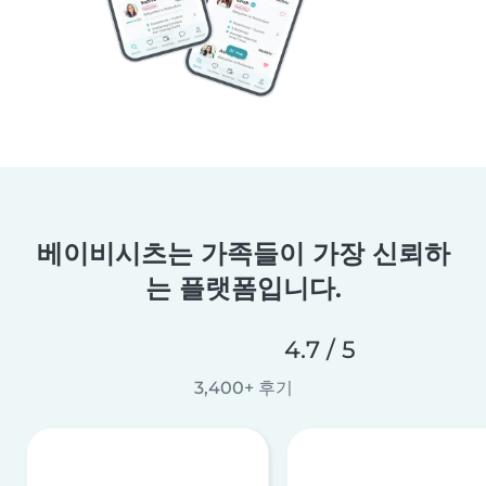
베이비시츠는 가족들이 가장 신뢰하
는 플랫폼입니다.
4.7 / 5
3,400+ 후기