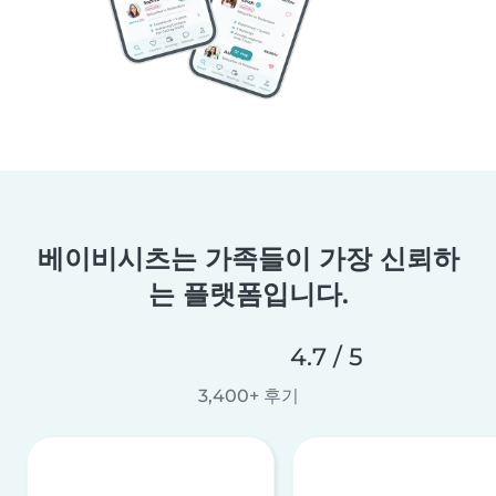
베이비시츠는 가족들이 가장 신뢰하
는 플랫폼입니다.
4.7 / 5
3,400+ 후기