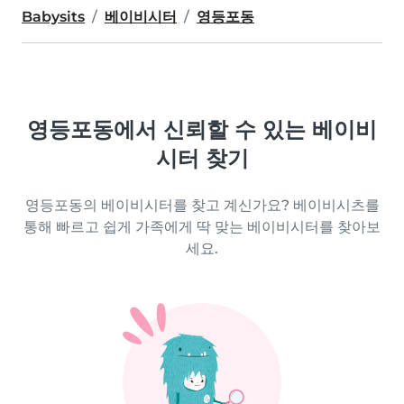
Babysits
베이비시터
영등포동
영등포동에서 신뢰할 수 있는 베이비
시터 찾기
영등포동의 베이비시터를 찾고 계신가요? 베이비시츠를
통해 빠르고 쉽게 가족에게 딱 맞는 베이비시터를 찾아보
세요.