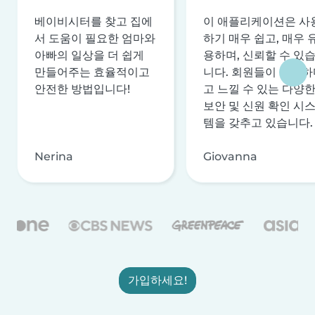
베이비시터를 찾고 집에
이 애플리케이션은 사
서 도움이 필요한 엄마와
하기 매우 쉽고, 매우 
아빠의 일상을 더 쉽게
용하며, 신뢰할 수 있
만들어주는 효율적이고
니다. 회원들이 안전하
안전한 방법입니다!
고 느낄 수 있는 다양
보안 및 신원 확인 시
템을 갖추고 있습니다.
Nerina
Giovanna
가입하세요!