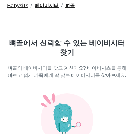
Babysits
베이비시터
뼈골
뼈골에서 신뢰할 수 있는 베이비시터
찾기
뼈골의 베이비시터를 찾고 계신가요? 베이비시츠를 통해
빠르고 쉽게 가족에게 딱 맞는 베이비시터를 찾아보세요.