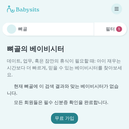
필터
1
뼈골의 베이비시터
데이트, 업무, 혹은 잠깐의 휴식이 필요할 때: 아이 재우는
시간보다 더 빠르게, 믿을 수 있는 베이비시터를 찾아보세
요.
현재 뼈골에 이 검색 결과와 맞는 베이비시터가 없습
니다.
모든 회원들은 필수 신분증 확인을 완료합니다.
무료 가입