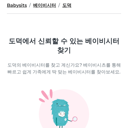
Babysits
베이비시터
도덕
도덕에서 신뢰할 수 있는 베이비시터
찾기
도덕의 베이비시터를 찾고 계신가요? 베이비시츠를 통해
빠르고 쉽게 가족에게 딱 맞는 베이비시터를 찾아보세요.