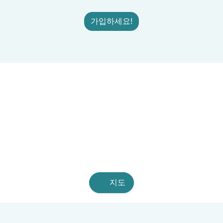
가입하세요!
지도