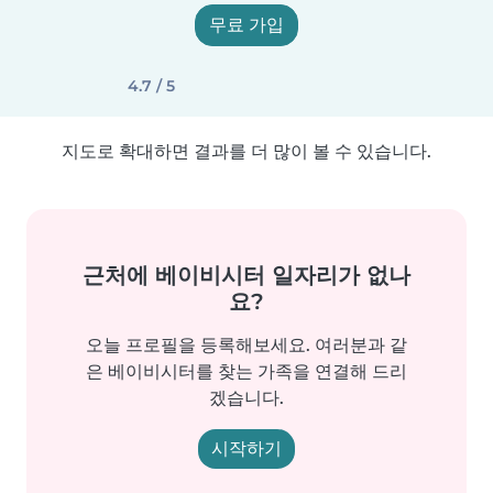
무료 가입
4.7 / 5
지도로 확대하면 결과를 더 많이 볼 수 있습니다.
근처에 베이비시터 일자리가 없나
요?
오늘 프로필을 등록해보세요. 여러분과 같
은 베이비시터를 찾는 가족을 연결해 드리
겠습니다.
시작하기