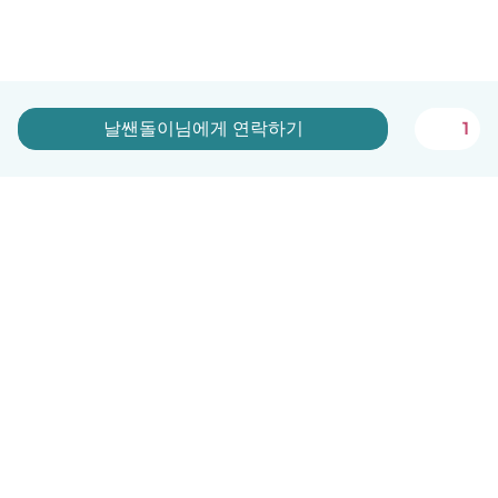
1
날쌘돌이님에게 연락하기
한국어
이용방법
도움
약관 및 개인정보 보호
요금제
기업 세부 정보
베이비시츠 기업 서비스
커뮤니티 기준