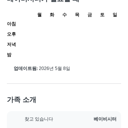
월
화
수
목
금
토
일
아침
오후
저녁
밤
업데이트됨:
2026년 5월 8일
가족 소개
베이비시터
찾고 있습니다