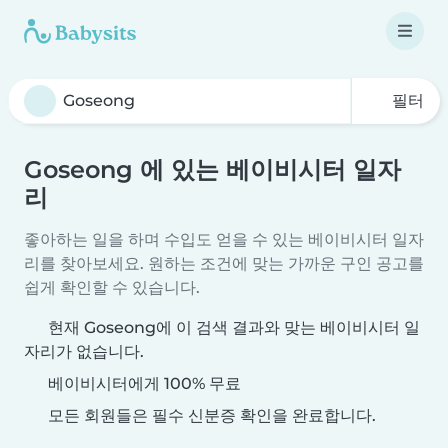
필터
Goseong 에 있는 베이비시터 일자
리
좋아하는 일을 하며 수입도 얻을 수 있는 베이비시터 일자
리를 찾아보세요. 원하는 조건에 맞는 가까운 구인 공고를
쉽게 확인할 수 있습니다.
현재 Goseong에 이 검색 결과와 맞는 베이비시터 일
자리가 없습니다.
베이비시터에게 100% 무료
모든 회원들은 필수 신분증 확인을 완료합니다.