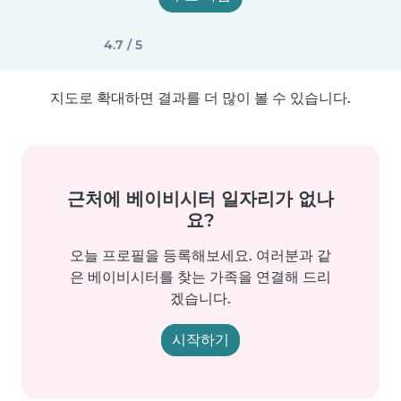
4.7 / 5
지도로 확대하면 결과를 더 많이 볼 수 있습니다.
근처에 베이비시터 일자리가 없나
요?
오늘 프로필을 등록해보세요. 여러분과 같
은 베이비시터를 찾는 가족을 연결해 드리
겠습니다.
시작하기