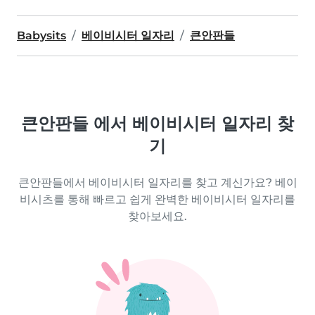
Babysits
베이비시터 일자리
큰안판들
큰안판들 에서 베이비시터 일자리 찾
기
큰안판들에서 베이비시터 일자리를 찾고 계신가요? 베이
비시츠를 통해 빠르고 쉽게 완벽한 베이비시터 일자리를
찾아보세요.