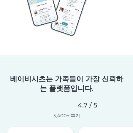
베이비시츠는 가족들이 가장 신뢰하
는 플랫폼입니다.
4.7 / 5
3,400+ 후기