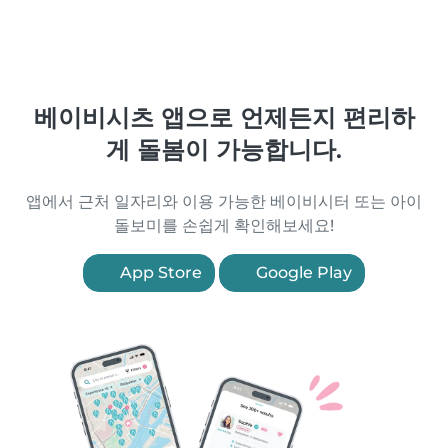
베이비시츠 앱으로 언제든지 편리하
게 돌봄이 가능합니다.
앱에서 근처 일자리와 이용 가능한 베이비시터 또는 아이
돌보미를 손쉽게 확인해보세요!
App Store
Google Play