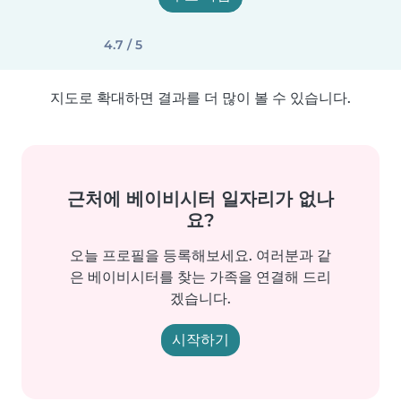
4.7 / 5
지도로 확대하면 결과를 더 많이 볼 수 있습니다.
근처에 베이비시터 일자리가 없나
요?
오늘 프로필을 등록해보세요. 여러분과 같
은 베이비시터를 찾는 가족을 연결해 드리
겠습니다.
시작하기