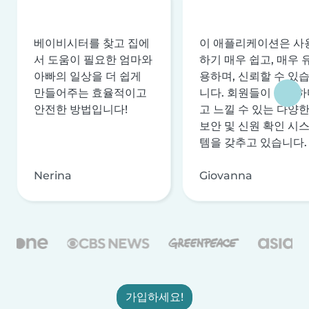
베이비시터를 찾고 집에
이 애플리케이션은 사
서 도움이 필요한 엄마와
하기 매우 쉽고, 매우 
아빠의 일상을 더 쉽게
용하며, 신뢰할 수 있
만들어주는 효율적이고
니다. 회원들이 안전하
안전한 방법입니다!
고 느낄 수 있는 다양
보안 및 신원 확인 시
템을 갖추고 있습니다.
Nerina
Giovanna
가입하세요!