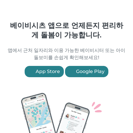
베이비시츠 앱으로 언제든지 편리하
게 돌봄이 가능합니다.
앱에서 근처 일자리와 이용 가능한 베이비시터 또는 아이
돌보미를 손쉽게 확인해보세요!
App Store
Google Play